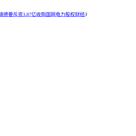
德要斥资3.87亿收购国网电力股权
财经
3