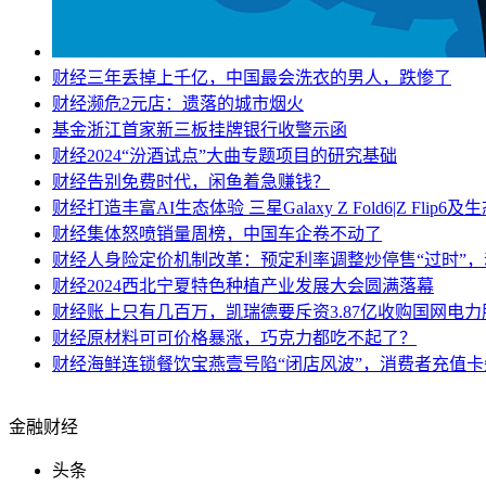
财经
三年丢掉上千亿，中国最会洗衣的男人，跌惨了
财经
濒危2元店：遗落的城市烟火
基金
浙江首家新三板挂牌银行收警示函
财经
2024“汾酒试点”大曲专题项目的研究基础
财经
告别免费时代，闲鱼着急赚钱？
财经
打造丰富AI生态体验 三星Galaxy Z Fold6|Z Flip
财经
集体怒喷销量周榜，中国车企卷不动了
财经
人身险定价机制改革：预定利率调整炒停售“过时”
财经
2024西北宁夏特色种植产业发展大会圆满落幕
财经
账上只有几百万，凯瑞德要斥资3.87亿收购国网电力
财经
原材料可可价格暴涨，巧克力都吃不起了？
财经
海鲜连锁餐饮宝燕壹号陷“闭店风波”，消费者充值
金融财经
头条