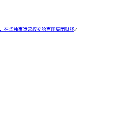
s失宠，在华独家运营权交给百丽集团
财经
2