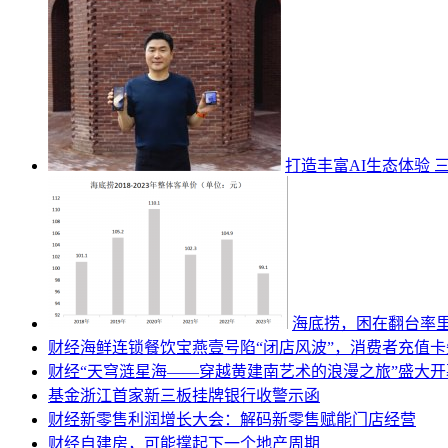
打造丰富AI生态体验 三星Ga
海底捞，困在翻台率
财经
海鲜连锁餐饮宝燕壹号陷“闭店风波”，消费者充值
财经
“天穹涟星海——穿越黄建南艺术的浪漫之旅”盛大开
基金
浙江首家新三板挂牌银行收警示函
财经
新零售利润增长大会：解码新零售赋能门店经营
财经
自建房，可能撑起下一个地产周期