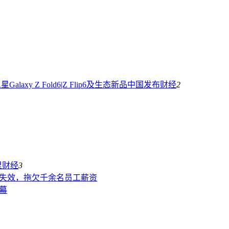
laxy Z Fold6|Z Flip6及生态新品中国发布
财经
2
里
财经
3
卡失效，拖欠千余名员工薪资
幕